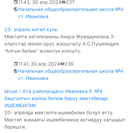
11:43, 30 апр 2024
237
Начальная общеобразовательная школа №4
ст. Ивановка
23- апрель китеп күнү.
Мектепте китепканачы Анара Жумадиновна 3-
класстар менен орус жазуучусу А.С.Пушкиндин
"Алтын балык" жомогун коюшту.
11:41, 30 апр 2024
236
Начальная общеобразовательная школа №4
ст. Ивановка
Ысык - Ата районундагы Ивановка б. №4
башталгыч жалпы билим берүү мектебинде
ИШЕМБИЛИК
20- апрелде мектепте ишембилик болуп өттү.
Мектеп жамааты ишембиликке активдүү катышып
беришти.