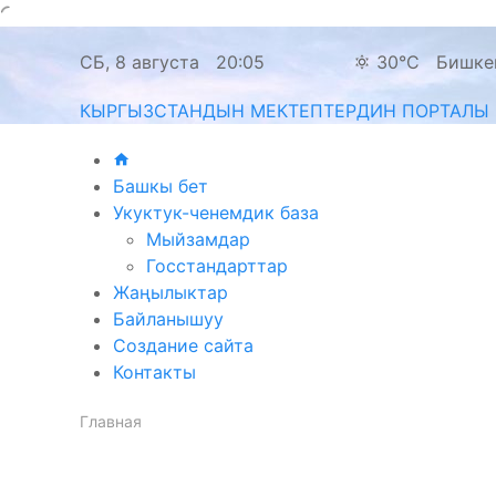
СБ, 8 августа
20:05
30°C
Бишке
КЫРГЫЗСТАНДЫН МЕКТЕПТЕРДИН ПОРТАЛЫ
Башкы бет
Укуктук-ченемдик база
Мыйзамдар
Госстандарттар
Жаңылыктар
Байланышуу
Создание сайта
Контакты
Главная