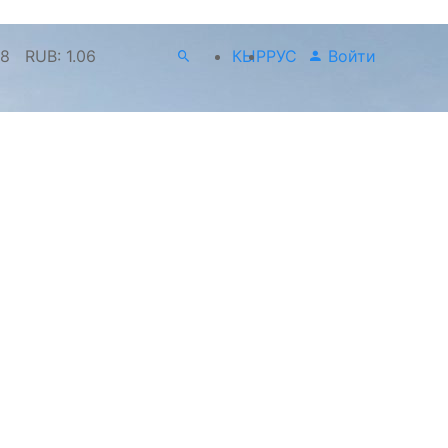
18
RUB:
1.06
КЫР
РУС
Войти