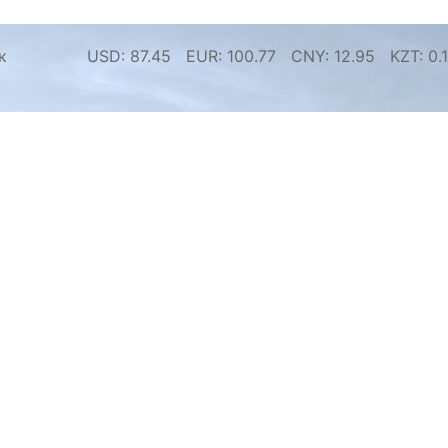
к
USD:
87.45
EUR:
100.77
CNY:
12.95
KZT:
0.